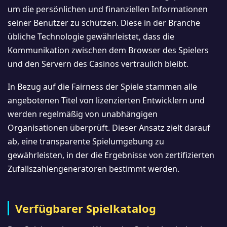
um die persönlichen und finanziellen Informationen
seiner Benutzer zu schützen. Diese in der Branche
übliche Technologie gewährleistet, dass die
Kommunikation zwischen dem Browser des Spielers
und den Servern des Casinos vertraulich bleibt.
In Bezug auf die Fairness der Spiele stammen alle
angebotenen Titel von lizenzierten Entwicklern und
werden regelmäßig von unabhängigen
Organisationen überprüft. Dieser Ansatz zielt darauf
ab, eine transparente Spielumgebung zu
gewährleisten, in der die Ergebnisse von zertifizierten
Zufallszahlengeneratoren bestimmt werden.
Verfügbarer Spielkatalog