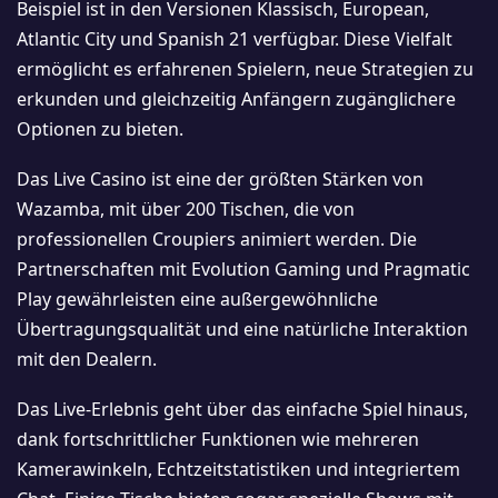
Beispiel ist in den Versionen Klassisch, European,
Atlantic City und Spanish 21 verfügbar. Diese Vielfalt
ermöglicht es erfahrenen Spielern, neue Strategien zu
erkunden und gleichzeitig Anfängern zugänglichere
Optionen zu bieten.
Das Live Casino ist eine der größten Stärken von
Wazamba, mit über 200 Tischen, die von
professionellen Croupiers animiert werden. Die
Partnerschaften mit Evolution Gaming und Pragmatic
Play gewährleisten eine außergewöhnliche
Übertragungsqualität und eine natürliche Interaktion
mit den Dealern.
Das Live-Erlebnis geht über das einfache Spiel hinaus,
dank fortschrittlicher Funktionen wie mehreren
Kamerawinkeln, Echtzeitstatistiken und integriertem